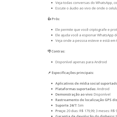
Veja todas conversas do WhatsApp, co
Escute o áudio ao vivo de onde o celul
👍 Prós:
Ele permite que você criptografe e pro
Ele ajuda você a espionar WhatsApp do
Veja onde a pessoa esteve e está em 
👎 Contras:
Disponível apenas para Android
📌 Especificações principais:
Aplicativos de mídia social suportado
Plataformas suportadas:
Android
Demonstração ao vivo:
Disponível
Rastreamento de localização GPS dis
Suporte 24/7:
Sim
Preço:
20 dias: R$ 179,99; 3 meses: R$
Garantia de devolução do dinheiro:
P