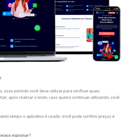
?
, esse período você deve utilizar para verificar quais
ar, após realizar o teste, caso queira continuar utilizando, você
to tempo o aplicativo é usado. Você pode conferir preços e
desejo espionar?