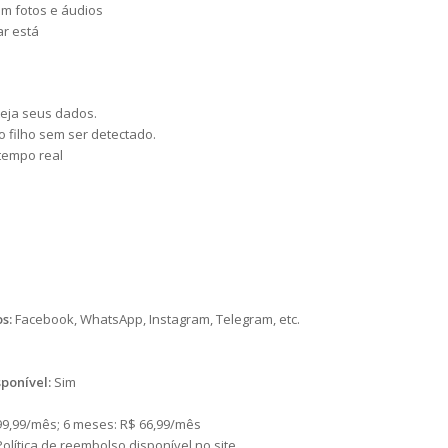
m fotos e áudios
ar está
teja seus dados.
 filho sem ser detectado.
tempo real
s:
Facebook, WhatsApp, Instagram, Telegram, etc.
ponível:
Sim
 99,99/mês; 6 meses: R$ 66,99/mês
olítica de reembolso disponível no site