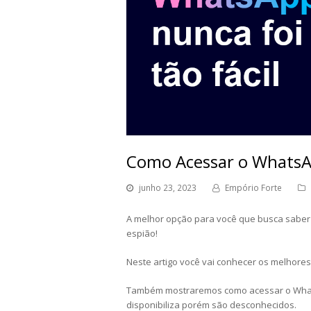
Como Acessar o WhatsA
junho 23, 2023
Empório Forte
A melhor opção para você que busca saber
espião!
Neste artigo você vai conhecer os melhore
Também mostraremos como acessar o What
disponibiliza porém são desconhecidos.