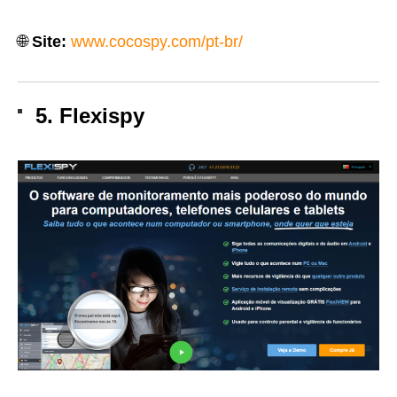
🌐
Site:
www.cocospy.com/pt-br/
5. Flexispy